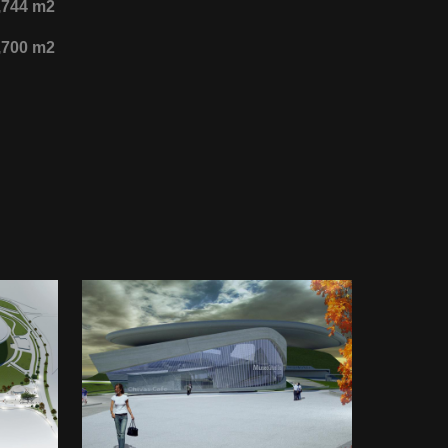
,744 m
2
,700 m
2