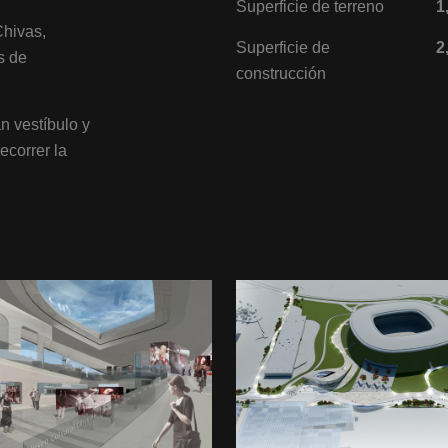
Superficie de terreno
1
Chivas,
Superficie de
2
s de
construcción
n vestíbulo y
ecorrer la