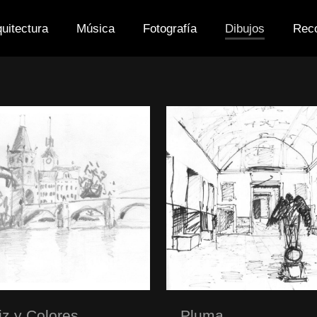
quitectura
Música
Fotografía
Dibujos
Rec
iz y Colores
Pluma