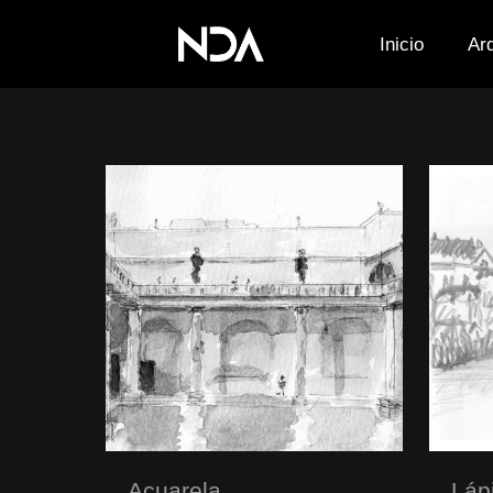
Inicio
Ar
Acuarela
Láp